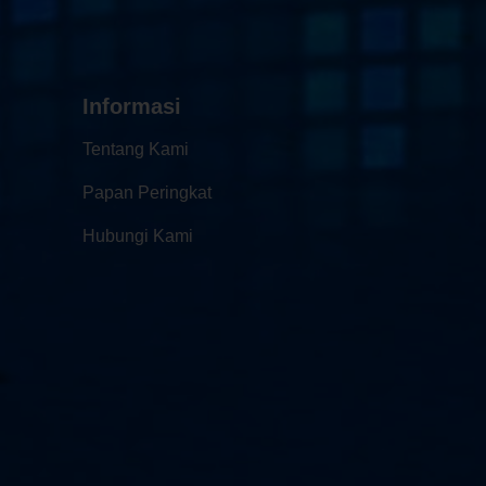
Informasi
Tentang Kami
Papan Peringkat
Hubungi Kami