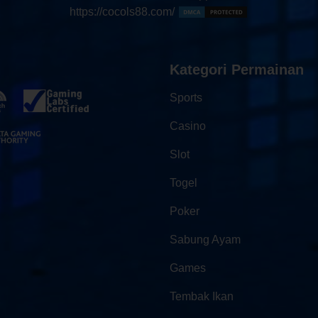
https://cocols88.com/
Kategori Permainan
Sports
Casino
Slot
Togel
Poker
Sabung Ayam
Games
Tembak Ikan