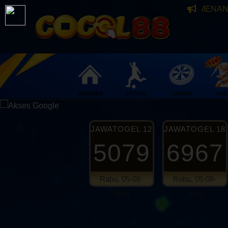
BERANDA
SPORTS
CASINO
GOO
S
VEGASPOOLS
JAWATOGEL 12
JAWATOGEL 18
6
7061
5079
6967
Rabu, 05-08-
Rabu, 05-08-
Rabu, 05-08-
2026
2026
2026