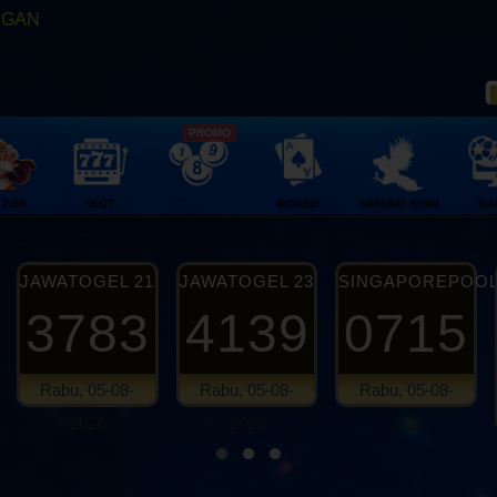
PROMO
 POP
SLOT
TOGEL
POKER
SABUNG AYAM
GA
JAWATOGEL 21
JAWATOGEL 23
SINGAPOREPOO
3783
4139
0715
Rabu, 05-08-
Rabu, 05-08-
Rabu, 05-08-
2026
2026
2026