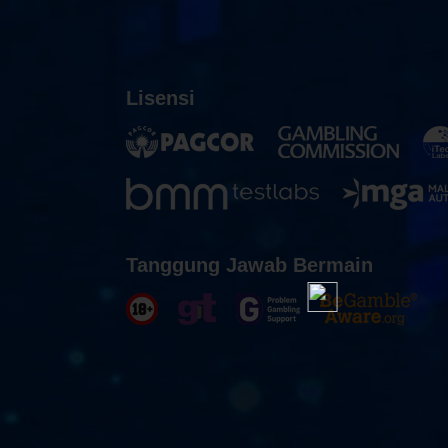
Lisensi
Tanggung Jawab Bermain